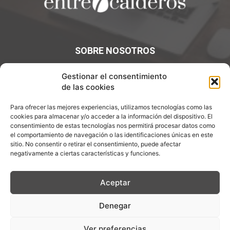
SOBRE NOSOTROS
¡Bienvenidos a Entre7Calderos.com, el lugar donde la
Gestionar el consentimiento
gastronomía y la cultura culinaria se encuentran! Sumérgete
de las cookies
en un mundo de sabores y descubre artículos apasionantes.
Para ofrecer las mejores experiencias, utilizamos tecnologías como las
Contáctanos:
info@entre7calderos.com
cookies para almacenar y/o acceder a la información del dispositivo. El
consentimiento de estas tecnologías nos permitirá procesar datos como
el comportamiento de navegación o las identificaciones únicas en este
sitio. No consentir o retirar el consentimiento, puede afectar
negativamente a ciertas características y funciones.
SÍGUENOS
Aceptar
Denegar
Aviso Legal
Política de Privacidad
Política de cookies
Ver preferencias