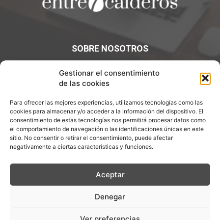
SOBRE NOSOTROS
¡Bienvenidos a Entre7Calderos.com, el lugar donde la
Gestionar el consentimiento
gastronomía y la cultura culinaria se encuentran! Sumérgete
de las cookies
en un mundo de sabores y descubre artículos apasionantes.
Para ofrecer las mejores experiencias, utilizamos tecnologías como las
cookies para almacenar y/o acceder a la información del dispositivo. El
Contáctanos:
info@entre7calderos.com
consentimiento de estas tecnologías nos permitirá procesar datos como
el comportamiento de navegación o las identificaciones únicas en este
sitio. No consentir o retirar el consentimiento, puede afectar
negativamente a ciertas características y funciones.
SÍGUENOS
Aceptar
Denegar
Aviso Legal
Política de Privacidad
Política de cookies
Ver preferencias