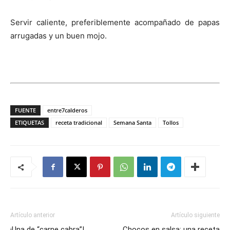
Servir caliente, preferiblemente acompañado de papas
arrugadas y un buen mojo.
FUENTE
entre7calderos
ETIQUETAS
receta tradicional
Semana Santa
Tollos
Artículo anterior
Artículo siguiente
¡Una de “carne cabra”!
Chocos en salsa: una receta