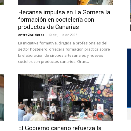
Hecansa impulsa en La Gomera la
formación en coctelería con
productos de Canarias
entre7calderos
-
10 de julio de 2026
La iniciativa formativa, dirigida a profesionales del
sector hostelero, ofrecerá formación práctica sobre
la elaboración de siropes artesanales y nuevos
cócteles con productos canarios. Gran...
El Gobierno canario refuerza la