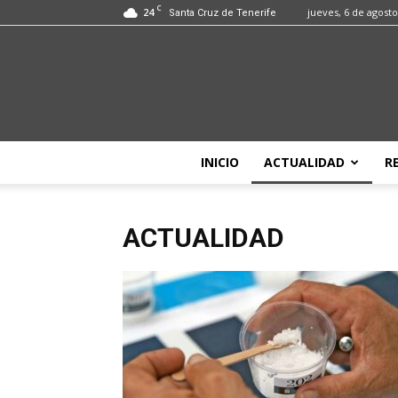
C
24
jueves, 6 de agost
Santa Cruz de Tenerife
INICIO
ACTUALIDAD
R
ACTUALIDAD