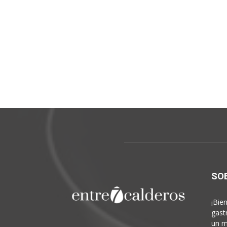
SO
¡Bie
gast
un m