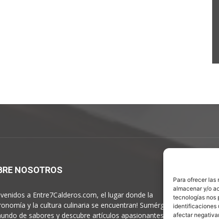
BRE NOSOTROS
S
Para ofrecer las
almacenar y/o ac
nvenidos a Entre7Calderos.com, el lugar donde la
tecnologías nos 
ronomía y la cultura culinaria se encuentran! Sumérgete en
identificaciones 
undo de sabores y descubre artículos apasionantes.
afectar negativa