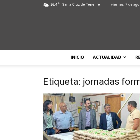
C
26.4
viernes, 7 de ago
Santa Cruz de Tenerife
INICIO
ACTUALIDAD
R
Etiqueta: jornadas for