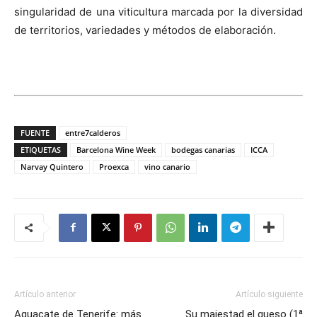
singularidad de una viticultura marcada por la diversidad
de territorios, variedades y métodos de elaboración.
FUENTE
entre7calderos
ETIQUETAS
Barcelona Wine Week
bodegas canarias
ICCA
Narvay Quintero
Proexca
vino canario
Artículo anterior
Artículo siguiente
Aguacate de Tenerife: más
Su majestad el queso (1ª