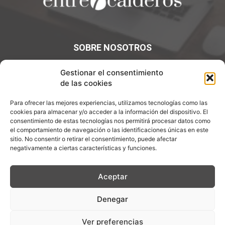
SOBRE NOSOTROS
¡Bienvenidos a Entre7Calderos.com, el lugar donde la
Gestionar el consentimiento
gastronomía y la cultura culinaria se encuentran! Sumérgete
de las cookies
en un mundo de sabores y descubre artículos apasionantes.
Para ofrecer las mejores experiencias, utilizamos tecnologías como las
cookies para almacenar y/o acceder a la información del dispositivo. El
Contáctanos:
info@entre7calderos.com
consentimiento de estas tecnologías nos permitirá procesar datos como
el comportamiento de navegación o las identificaciones únicas en este
sitio. No consentir o retirar el consentimiento, puede afectar
negativamente a ciertas características y funciones.
SÍGUENOS
Aceptar
Denegar
Aviso Legal
Política de Privacidad
Política de cookies
Ver preferencias