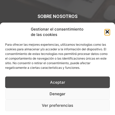
SOBRE NOSOTROS
¡Bienvenidos a Entre7Calderos.com, el lugar donde la
Gestionar el consentimiento
gastronomía y la cultura culinaria se encuentran! Sumérgete
de las cookies
en un mundo de sabores y descubre artículos apasionantes.
Para ofrecer las mejores experiencias, utilizamos tecnologías como las
Contáctanos:
info@entre7calderos.com
cookies para almacenar y/o acceder a la información del dispositivo. El
consentimiento de estas tecnologías nos permitirá procesar datos como
el comportamiento de navegación o las identificaciones únicas en este
sitio. No consentir o retirar el consentimiento, puede afectar
negativamente a ciertas características y funciones.
SÍGUENOS
Aceptar
Denegar
Aviso Legal
Política de Privacidad
Política de cookies
Ver preferencias
Descargo de Responsablilidad