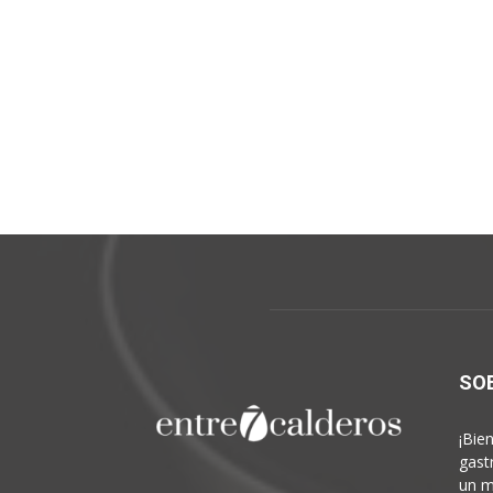
SO
¡Bie
gast
un m