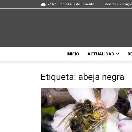
C
27.6
sábado, 8 de ago
Santa Cruz de Tenerife
INICIO
ACTUALIDAD
R
Etiqueta: abeja negra