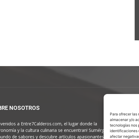
BRE NOSOTROS
S
Para ofrecer las
almacenar y/o ac
nvenidos a Entre7Calderos.com, el lugar donde la
tecnologías nos 
ronomía y la cultura culinaria se encuentran! Sumérgete en
identificaciones 
undo de sabores y descubre artículos apasionantes.
afectar negativa