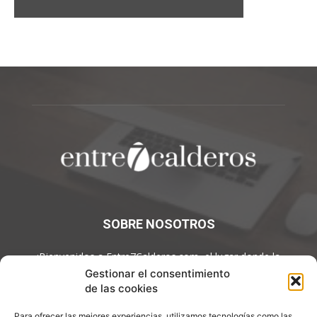
SOBRE NOSOTROS
¡Bienvenidos a Entre7Calderos.com, el lugar donde la
gastronomía y la cultura culinaria se encuentran! Sumérgete en
Gestionar el consentimiento
un mundo de sabores y descubre artículos apasionantes.
de las cookies
Contáctanos:
info@entre7calderos.com
Para ofrecer las mejores experiencias, utilizamos tecnologías como las