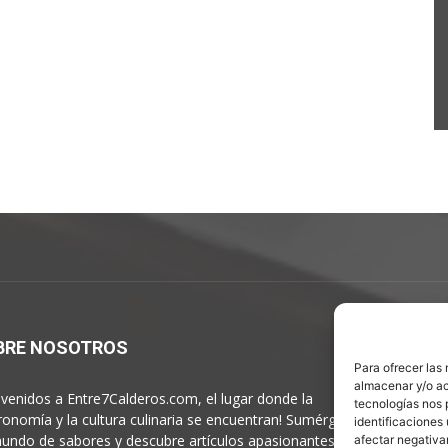
BRE NOSOTROS
S
Para ofrecer las
almacenar y/o ac
nvenidos a Entre7Calderos.com, el lugar donde la
tecnologías nos 
ronomía y la cultura culinaria se encuentran! Sumérgete en
identificaciones 
undo de sabores y descubre artículos apasionantes.
afectar negativa