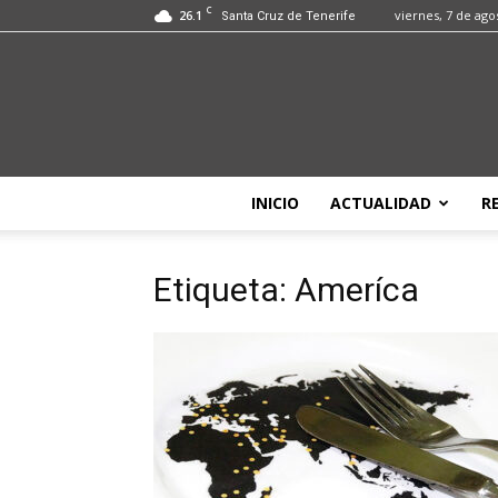
C
26.1
viernes, 7 de ago
Santa Cruz de Tenerife
INICIO
ACTUALIDAD
R
Etiqueta: Ameríca