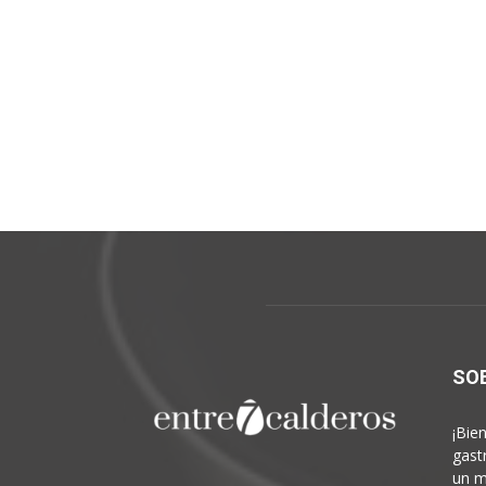
SO
¡Bie
gast
un m