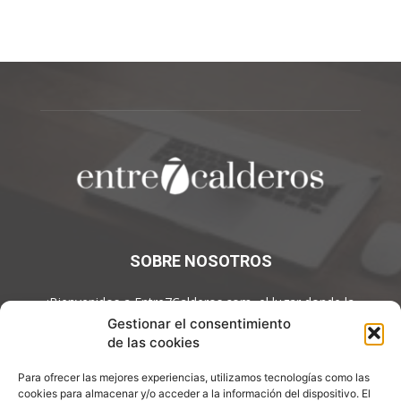
SOBRE NOSOTROS
¡Bienvenidos a Entre7Calderos.com, el lugar donde la
gastronomía y la cultura culinaria se encuentran! Sumérgete en
Gestionar el consentimiento
un mundo de sabores y descubre artículos apasionantes.
de las cookies
Contáctanos:
info@entre7calderos.com
Para ofrecer las mejores experiencias, utilizamos tecnologías como las
cookies para almacenar y/o acceder a la información del dispositivo. El