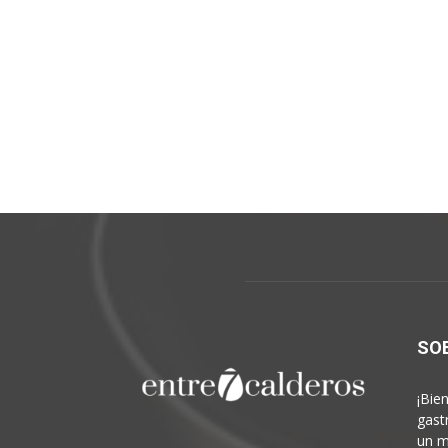
SO
¡Bie
gast
un m