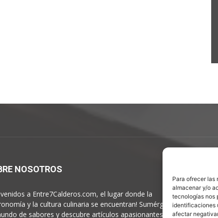
BRE NOSOTROS
S
Para ofrecer las
almacenar y/o ac
nvenidos a Entre7Calderos.com, el lugar donde la
tecnologías nos 
ronomía y la cultura culinaria se encuentran! Sumérgete en
identificaciones 
undo de sabores y descubre artículos apasionantes.
afectar negativa