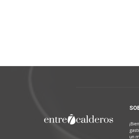
SO
¡Bie
gast
un m