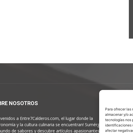
BRE NOSOTROS
S
Para ofrecer las
almacenar y/o ac
nvenidos a Entre7Calderos.com, el lugar donde la
tecnologías nos 
ronomía y la cultura culinaria se encuentran! Sumérgete en
identificaciones 
undo de sabores y descubre artículos apasionantes.
afectar negativa