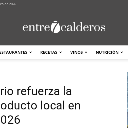
sto de 2026
ESTAURANTES
RECETAS
VINOS
NUTRICIÓN
entre7calderos
io refuerza la
oducto local en
2026