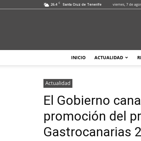
C
26.4
viernes, 7 de ago
Santa Cruz de Tenerife
INICIO
ACTUALIDAD
R
Actualidad
El Gobierno canar
promoción del pr
Gastrocanarias 