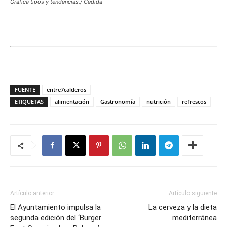
Gráfica tipos y tendencias./ Cedida
FUENTE
entre7calderos
ETIQUETAS
alimentación
Gastronomía
nutrición
refrescos
Artículo anterior
Artículo siguiente
El Ayuntamiento impulsa la
La cerveza y la dieta
segunda edición del ‘Burger
mediterránea