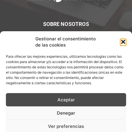
SOBRE NOSOTROS
¡Bienvenidos a Entre7Calderos.com, el lugar donde la
Gestionar el consentimiento
gastronomía y la cultura culinaria se encuentran! Sumérgete
de las cookies
en un mundo de sabores y descubre artículos apasionantes.
Para ofrecer las mejores experiencias, utilizamos tecnologías como las
Contáctanos:
info@entre7calderos.com
cookies para almacenar y/o acceder a la información del dispositivo. El
consentimiento de estas tecnologías nos permitirá procesar datos como
el comportamiento de navegación o las identificaciones únicas en este
sitio. No consentir o retirar el consentimiento, puede afectar
negativamente a ciertas características y funciones.
SÍGUENOS
Aceptar
Denegar
Aviso Legal
Política de Privacidad
Política de cookies
Ver preferencias
Descargo de Responsablilidad