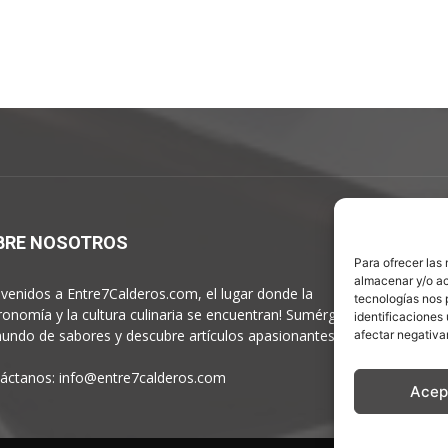
BRE NOSOTROS
S
Para ofrecer las
almacenar y/o ac
nvenidos a Entre7Calderos.com, el lugar donde la
tecnologías nos 
ronomía y la cultura culinaria se encuentran! Sumérgete en
identificaciones 
undo de sabores y descubre artículos apasionantes.
afectar negativa
áctanos:
info@entre7calderos.com
Acep