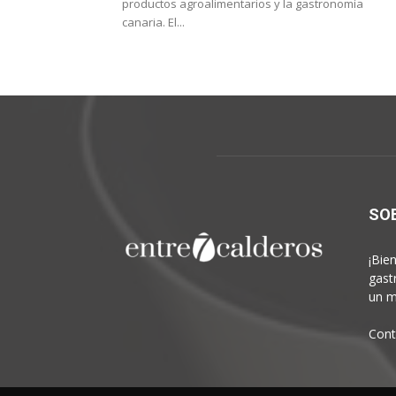
productos agroalimentarios y la gastronomía
canaria. El...
SO
¡Bie
gast
un m
Cont