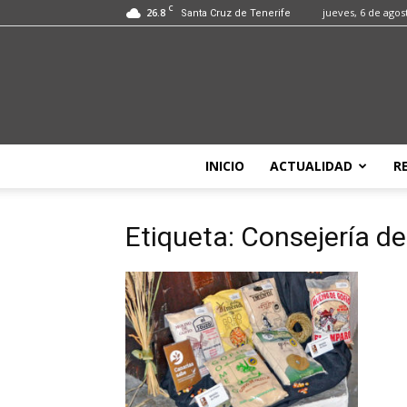
C
26.8
jueves, 6 de agos
Santa Cruz de Tenerife
INICIO
ACTUALIDAD
R
Etiqueta: Consejería de