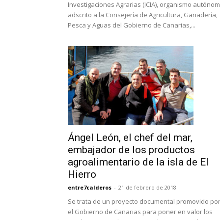
Investigaciones Agrarias (ICIA), organismo autóno
adscrito a la Consejería de Agricultura, Ganadería,
Pesca y Aguas del Gobierno de Canarias,...
Ángel León, el chef del mar,
embajador de los productos
agroalimentario de la isla de El
Hierro
entre7calderos
-
21 de febrero de 2018
Se trata de un proyecto documental promovido po
el Gobierno de Canarias para poner en valor los