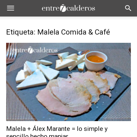
Etiqueta: Malela Comida & Café
Malela + Álex Marante = lo simple y
sencillo hecho manjar