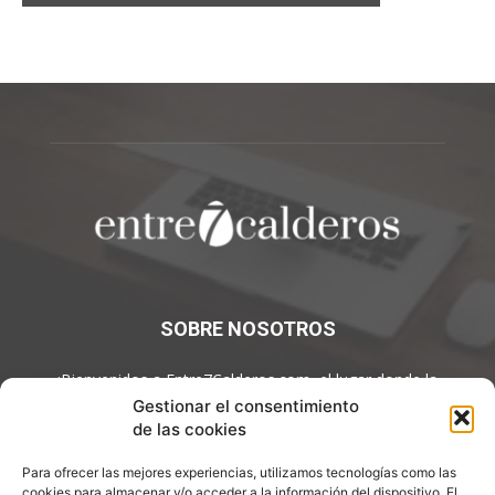
SOBRE NOSOTROS
¡Bienvenidos a Entre7Calderos.com, el lugar donde la
gastronomía y la cultura culinaria se encuentran! Sumérgete en
Gestionar el consentimiento
un mundo de sabores y descubre artículos apasionantes.
de las cookies
Contáctanos:
info@entre7calderos.com
Para ofrecer las mejores experiencias, utilizamos tecnologías como las
cookies para almacenar y/o acceder a la información del dispositivo. El