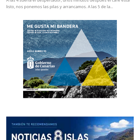
A las 4 suena el despertador, unos minutos después el café está
listo, nos ponemos las pilas y arrancamos. A las 5 de la...