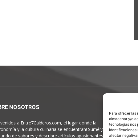
BRE NOSOTROS
S
Para ofrecer las
almacenar y/o ac
nvenidos a Entre7Calderos.com, el lugar donde la
tecnologías nos 
ronomía y la cultura culinaria se encuentran! Sumérgete en
identificaciones 
undo de sabores y descubre artículos apasionantes.
afectar negativa