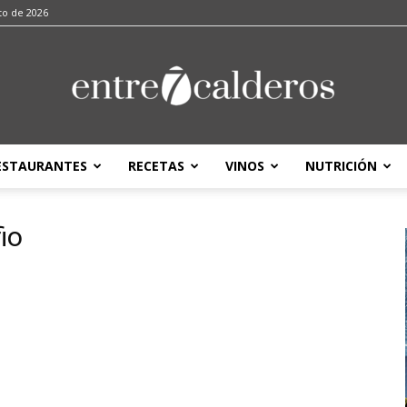
to de 2026
ESTAURANTES
RECETAS
VINOS
NUTRICIÓN
entre7calderos
io