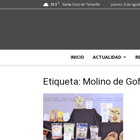
C
25.9
jueves, 6 de agos
Santa Cruz de Tenerife
INICIO
ACTUALIDAD
R
Etiqueta: Molino de Gof