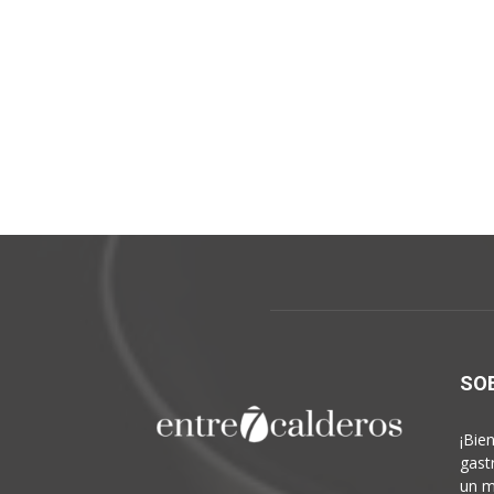
SO
¡Bie
gast
un m