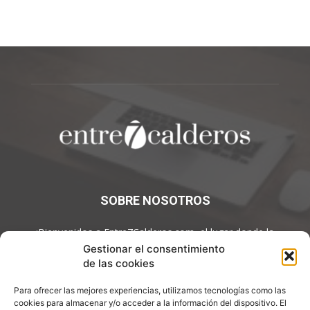
SOBRE NOSOTROS
¡Bienvenidos a Entre7Calderos.com, el lugar donde la
gastronomía y la cultura culinaria se encuentran! Sumérgete en
Gestionar el consentimiento
un mundo de sabores y descubre artículos apasionantes.
de las cookies
Contáctanos:
info@entre7calderos.com
Para ofrecer las mejores experiencias, utilizamos tecnologías como las
cookies para almacenar y/o acceder a la información del dispositivo. El