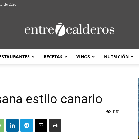
to de 2026
ESTAURANTES
RECETAS
VINOS
NUTRICIÓN
entre7calderos
sana estilo canario
1101