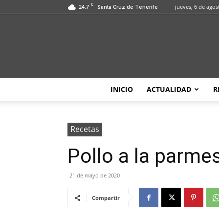
C
24.7
jueves, 6 de agos
Santa Cruz de Tenerife
INICIO
ACTUALIDAD
R
Recetas
Pollo a la parme
21 de mayo de 2020
Compartir