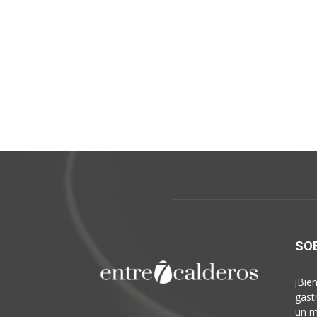
SO
¡Bie
gast
un m