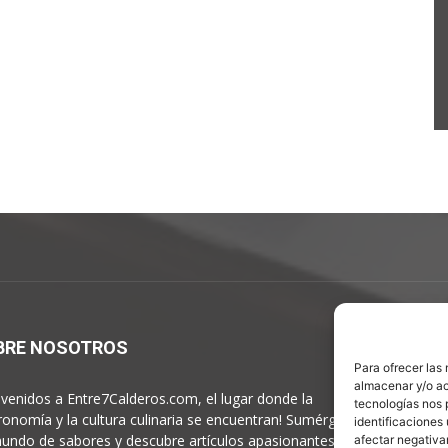
BRE NOSOTROS
S
Para ofrecer las
almacenar y/o ac
nvenidos a Entre7Calderos.com, el lugar donde la
tecnologías nos 
ronomía y la cultura culinaria se encuentran! Sumérgete en
identificaciones 
undo de sabores y descubre artículos apasionantes.
afectar negativa