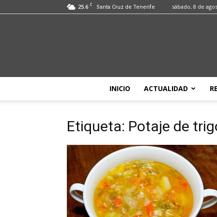
C
25.6
sábado, 8 de ago
Santa Cruz de Tenerife
INICIO
ACTUALIDAD
R
Etiqueta: Potaje de trig