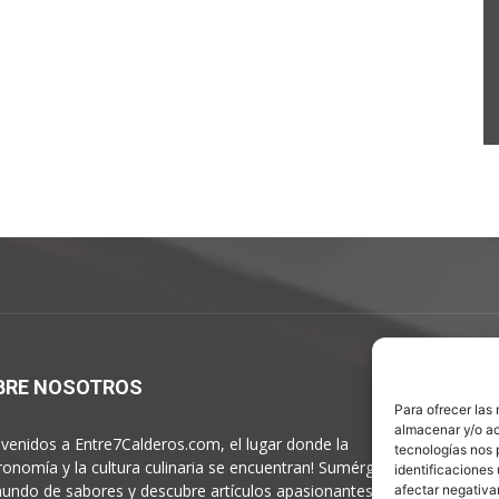
BRE NOSOTROS
S
Para ofrecer las
almacenar y/o ac
nvenidos a Entre7Calderos.com, el lugar donde la
tecnologías nos 
ronomía y la cultura culinaria se encuentran! Sumérgete en
identificaciones 
undo de sabores y descubre artículos apasionantes.
afectar negativa