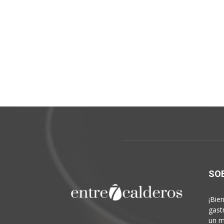
SO
¡Bie
gast
un m