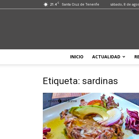
C
21.4
sábado, 8 de ago
Santa Cruz de Tenerife
INICIO
ACTUALIDAD
R
Etiqueta: sardinas