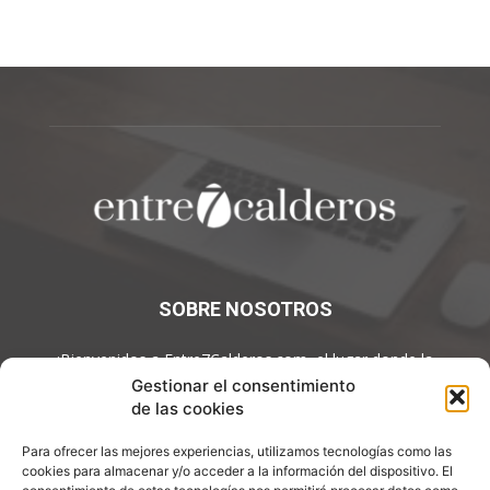
SOBRE NOSOTROS
¡Bienvenidos a Entre7Calderos.com, el lugar donde la
gastronomía y la cultura culinaria se encuentran! Sumérgete en
Gestionar el consentimiento
un mundo de sabores y descubre artículos apasionantes.
de las cookies
Contáctanos:
info@entre7calderos.com
Para ofrecer las mejores experiencias, utilizamos tecnologías como las
cookies para almacenar y/o acceder a la información del dispositivo. El