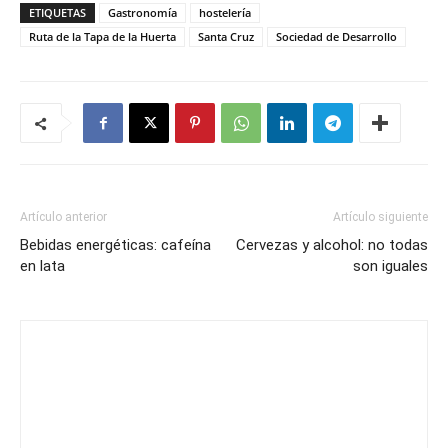
ETIQUETAS
Gastronomía
hostelería
Ruta de la Tapa de la Huerta
Santa Cruz
Sociedad de Desarrollo
Artículo anterior
Artículo siguiente
Bebidas energéticas: cafeína
Cervezas y alcohol: no todas
en lata
son iguales