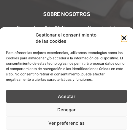
SOBRE NOSOTROS
¡Bienvenidos a Entre7Calderos.com, el lugar donde la
gastronomía y la cultura culinaria se encuentran! Sumérgete en
Gestionar el consentimiento
un mundo de sabores y descubre artículos apasionantes.
de las cookies
Contáctanos:
info@entre7calderos.com
Para ofrecer las mejores experiencias, utilizamos tecnologías como las
cookies para almacenar y/o acceder a la información del dispositivo. El
consentimiento de estas tecnologías nos permitirá procesar datos como
el comportamiento de navegación o las identificaciones únicas en este
SÍGUENOS
sitio. No consentir o retirar el consentimiento, puede afectar
negativamente a ciertas características y funciones.
Aceptar
Denegar
Aviso Legal
Política de Privacidad
Política de cookies
Descargo de Responsablilidad
Ver preferencias
© Copyright 2026 - ENTRE 7 CALDEROS - Todos los derechos