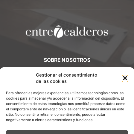
SOBRE NOSOTROS
¡Bienvenidos a Entre7Calderos.com, el lugar donde la
Gestionar el consentimiento
gastronomía y la cultura culinaria se encuentran! Sumérgete
de las cookies
en un mundo de sabores y descubre artículos apasionantes.
Para ofrecer las mejores experiencias, utilizamos tecnologías como las
Contáctanos:
info@entre7calderos.com
cookies para almacenar y/o acceder a la información del dispositivo. El
consentimiento de estas tecnologías nos permitirá procesar datos como
el comportamiento de navegación o las identificaciones únicas en este
sitio. No consentir o retirar el consentimiento, puede afectar
negativamente a ciertas características y funciones.
SÍGUENOS