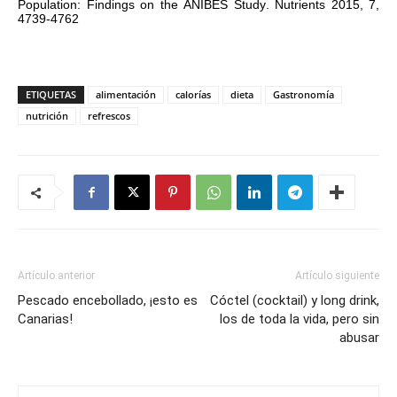
Population: Findings on the ANIBES Study. Nutrients 2015, 7,
4739-4762
ETIQUETAS
alimentación
calorías
dieta
Gastronomía
nutrición
refrescos
Artículo anterior
Artículo siguiente
Pescado encebollado, ¡esto es
Cóctel (cocktail) y long drink,
Canarias!
los de toda la vida, pero sin
abusar