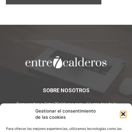
SOBRE NOSOTROS
¡Bienvenidos a Entre7Calderos.com, el lugar donde la
gastronomía y la cultura culinaria se encuentran! Sumérgete en
Gestionar el consentimiento
un mundo de sabores y descubre artículos apasionantes.
de las cookies
Contáctanos:
info@entre7calderos.com
Para ofrecer las mejores experiencias, utilizamos tecnologías como las