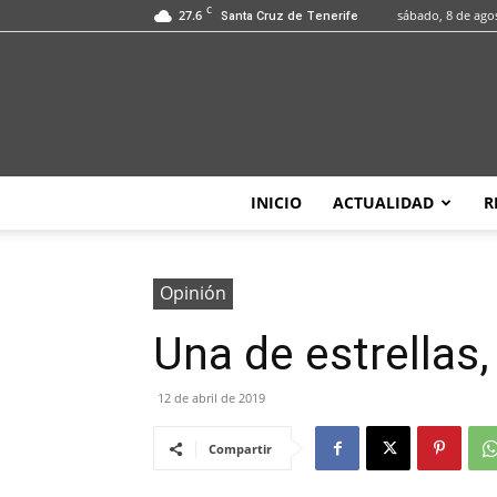
C
27.6
sábado, 8 de ago
Santa Cruz de Tenerife
INICIO
ACTUALIDAD
R
Opinión
Una de estrellas,
12 de abril de 2019
Compartir