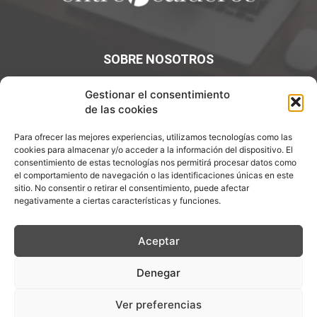
SOBRE NOSOTROS
¡Bienvenidos a Entre7Calderos.com, el lugar donde la
Gestionar el consentimiento
gastronomía y la cultura culinaria se encuentran! Sumérgete
de las cookies
en un mundo de sabores y descubre artículos apasionantes.
Para ofrecer las mejores experiencias, utilizamos tecnologías como las
cookies para almacenar y/o acceder a la información del dispositivo. El
Contáctanos:
info@entre7calderos.com
consentimiento de estas tecnologías nos permitirá procesar datos como
el comportamiento de navegación o las identificaciones únicas en este
sitio. No consentir o retirar el consentimiento, puede afectar
negativamente a ciertas características y funciones.
SÍGUENOS
Aceptar
Denegar
Aviso Legal
Política de Privacidad
Política de cookies
Ver preferencias
Descargo de Responsablilidad