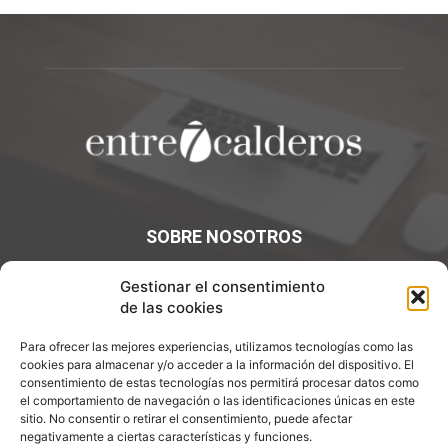
SOBRE NOSOTROS
¡Bienvenidos a Entre7Calderos.com, el lugar donde la
Gestionar el consentimiento
gastronomía y la cultura culinaria se encuentran! Sumérgete
de las cookies
en un mundo de sabores y descubre artículos apasionantes.
Para ofrecer las mejores experiencias, utilizamos tecnologías como las
Contáctanos:
info@entre7calderos.com
cookies para almacenar y/o acceder a la información del dispositivo. El
consentimiento de estas tecnologías nos permitirá procesar datos como
el comportamiento de navegación o las identificaciones únicas en este
sitio. No consentir o retirar el consentimiento, puede afectar
negativamente a ciertas características y funciones.
SÍGUENOS