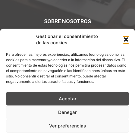
SOBRE NOSOTROS
¡Bienvenidos a Entre7Calderos.com, el lugar donde la
Gestionar el consentimiento
gastronomía y la cultura culinaria se encuentran! Sumérgete
de las cookies
en un mundo de sabores y descubre artículos apasionantes.
Para ofrecer las mejores experiencias, utilizamos tecnologías como las
Contáctanos:
info@entre7calderos.com
cookies para almacenar y/o acceder a la información del dispositivo. El
consentimiento de estas tecnologías nos permitirá procesar datos como
el comportamiento de navegación o las identificaciones únicas en este
sitio. No consentir o retirar el consentimiento, puede afectar
negativamente a ciertas características y funciones.
SÍGUENOS
Aceptar
Denegar
Aviso Legal
Política de Privacidad
Política de cookies
Ver preferencias
Descargo de Responsablilidad