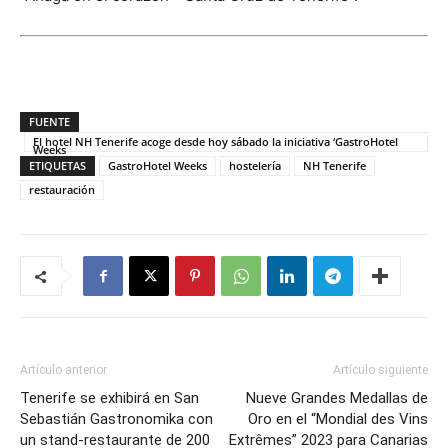
FUENTE
El hotel NH Tenerife acoge desde hoy sábado la iniciativa ‘GastroHotel
Weeks
ETIQUETAS
GastroHotel Weeks
hostelería
NH Tenerife
restauración
Artículo anterior
Artículo siguiente
Tenerife se exhibirá en San
Nueve Grandes Medallas de
Sebastián Gastronomika con
Oro en el “Mondial des Vins
un stand-restaurante de 200
Extrêmes” 2023 para Canarias