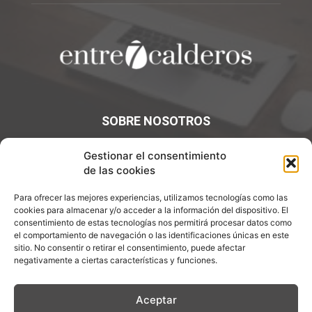
SOBRE NOSOTROS
¡Bienvenidos a Entre7Calderos.com, el lugar donde la
Gestionar el consentimiento
gastronomía y la cultura culinaria se encuentran! Sumérgete
de las cookies
en un mundo de sabores y descubre artículos apasionantes.
Para ofrecer las mejores experiencias, utilizamos tecnologías como las
Contáctanos:
info@entre7calderos.com
cookies para almacenar y/o acceder a la información del dispositivo. El
consentimiento de estas tecnologías nos permitirá procesar datos como
el comportamiento de navegación o las identificaciones únicas en este
sitio. No consentir o retirar el consentimiento, puede afectar
negativamente a ciertas características y funciones.
SÍGUENOS
Aceptar