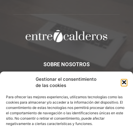
SOBRE NOSOTROS
¡Bienvenidos a Entre7Calderos.com, el lugar donde la
Gestionar el consentimiento
gastronomía y la cultura culinaria se encuentran! Sumérgete
de las cookies
en un mundo de sabores y descubre artículos apasionantes.
Para ofrecer las mejores experiencias, utilizamos tecnologías como las
Contáctanos:
info@entre7calderos.com
cookies para almacenar y/o acceder a la información del dispositivo. El
consentimiento de estas tecnologías nos permitirá procesar datos como
el comportamiento de navegación o las identificaciones únicas en este
sitio. No consentir o retirar el consentimiento, puede afectar
negativamente a ciertas características y funciones.
SÍGUENOS