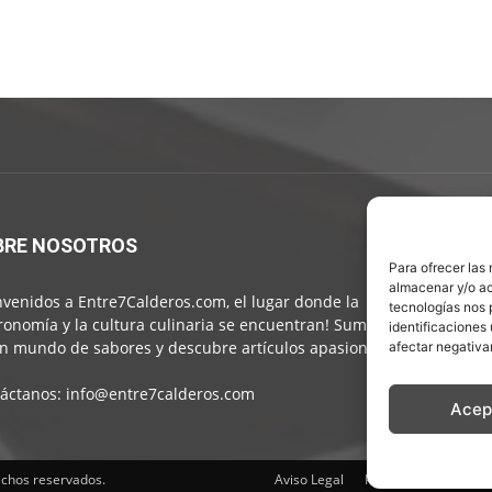
BRE NOSOTROS
S
Para ofrecer las
almacenar y/o ac
nvenidos a Entre7Calderos.com, el lugar donde la
tecnologías nos 
ronomía y la cultura culinaria se encuentran! Sumérgete
identificaciones 
n mundo de sabores y descubre artículos apasionantes.
afectar negativa
áctanos:
info@entre7calderos.com
Acep
echos reservados.
Aviso Legal
Política de Privacida