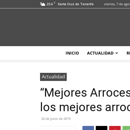
C
23.6
viernes, 7 de ago
Santa Cruz de Tenerife
INICIO
ACTUALIDAD
R
Actualidad
“Mejores Arroces
los mejores arro
26 de junio de 2019