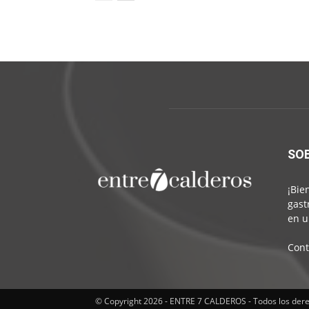
SO
¡Bie
gast
en u
Cont
© Copyright 2026 - ENTRE 7 CALDEROS - Todos los der