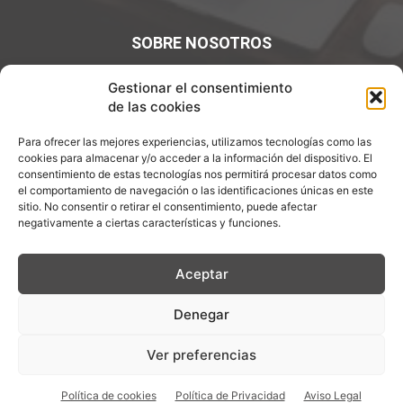
SOBRE NOSOTROS
¡Bienvenidos a Entre7Calderos.com, el lugar donde la
Gestionar el consentimiento
gastronomía y la cultura culinaria se encuentran! Sumérgete
de las cookies
en un mundo de sabores y descubre artículos apasionantes.
Para ofrecer las mejores experiencias, utilizamos tecnologías como las
Contáctanos:
info@entre7calderos.com
cookies para almacenar y/o acceder a la información del dispositivo. El
consentimiento de estas tecnologías nos permitirá procesar datos como
el comportamiento de navegación o las identificaciones únicas en este
sitio. No consentir o retirar el consentimiento, puede afectar
negativamente a ciertas características y funciones.
SÍGUENOS
Aceptar
Denegar
Aviso Legal
Política de Privacidad
Política de cookies
Ver preferencias
Descargo de Responsablilidad
Política de cookies
Política de Privacidad
Aviso Legal
© Copyright 2026 - ENTRE 7 CALDEROS - Todos los derechos reservados.