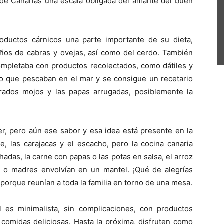
 de Canarias una escala obligada del amante del buen
oductos cárnicos una parte importante de su dieta,
os de cabras y ovejas, así como del cerdo. También
ompletaba con productos recolectados, como dátiles y
lo que pescaban en el mar y se consigue un recetario
rados mojos y las papas arrugadas, posiblemente la
r, pero aún ese sabor y esa idea está presente en la
e, las carajacas y el escacho, pero la cocina canaria
adas, la carne con papas o las potas en salsa, el arroz
s o madres envolvían en un mantel. ¡Qué de alegrías
porque reunían a toda la familia en torno de una mesa.
al es minimalista, sin complicaciones, con productos
 comidas deliciosas. Hasta la próxima, disfruten como