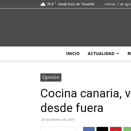
C
25.9
viernes, 7 de ago
Santa Cruz de Tenerife
INICIO
ACTUALIDAD
R
Opinión
Cocina canaria, 
desde fuera
24 de febrero de 2019