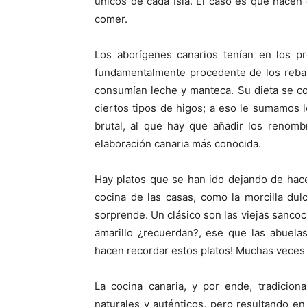
únicos de cada Isla. El caso es que hacen
comer.
Los aborígenes canarios tenían en los pr
fundamentalmente procedente de los rebañ
consumían leche y manteca. Su dieta se c
ciertos tipos de higos; a eso le sumamos 
brutal, al que hay que añadir los renomb
elaboración canaria más conocida.
Hay platos que se han ido dejando de hace
cocina de las casas, como la morcilla dulc
sorprende. Un clásico son las viejas sancoch
amarillo ¿recuerdan?, ese que las abuela
hacen recordar estos platos! Muchas veces 
La cocina canaria, y por ende, tradicion
naturales y auténticos, pero resultando en