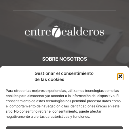
SOBRE NOSOTROS
¡Bienvenidos a Entre7Calderos.com, el lugar donde la
Gestionar el consentimiento
gastronomía y la cultura culinaria se encuentran! Sumérgete
de las cookies
en un mundo de sabores y descubre artículos apasionantes.
Para ofrecer las mejores experiencias, utilizamos tecnologías como las
Contáctanos:
info@entre7calderos.com
cookies para almacenar y/o acceder a la información del dispositivo. El
consentimiento de estas tecnologías nos permitirá procesar datos como
el comportamiento de navegación o las identificaciones únicas en este
sitio. No consentir o retirar el consentimiento, puede afectar
negativamente a ciertas características y funciones.
SÍGUENOS