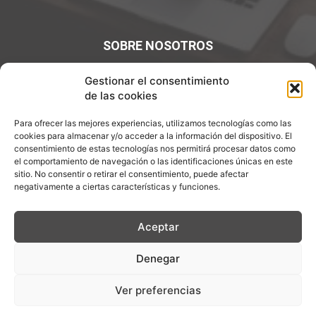
SOBRE NOSOTROS
¡Bienvenidos a Entre7Calderos.com, el lugar donde la
Gestionar el consentimiento
gastronomía y la cultura culinaria se encuentran! Sumérgete
de las cookies
en un mundo de sabores y descubre artículos apasionantes.
Para ofrecer las mejores experiencias, utilizamos tecnologías como las
Contáctanos:
info@entre7calderos.com
cookies para almacenar y/o acceder a la información del dispositivo. El
consentimiento de estas tecnologías nos permitirá procesar datos como
el comportamiento de navegación o las identificaciones únicas en este
sitio. No consentir o retirar el consentimiento, puede afectar
negativamente a ciertas características y funciones.
SÍGUENOS
Aceptar
Denegar
Aviso Legal
Política de Privacidad
Política de cookies
Ver preferencias
Descargo de Responsablilidad