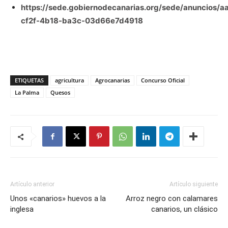
https://sede.gobiernodecanarias.org/sede/anuncios/a
cf2f-4b18-ba3c-03d66e7d4918
ETIQUETAS
agricultura
Agrocanarias
Concurso Oficial
La Palma
Quesos
Artículo anterior
Artículo siguiente
Unos «canarios» huevos a la
Arroz negro con calamares
inglesa
canarios, un clásico