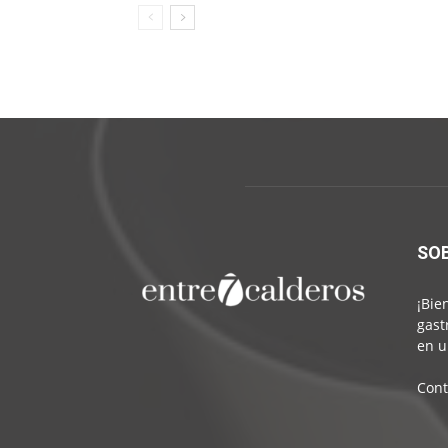
SO
¡Bie
gast
en u
Cont