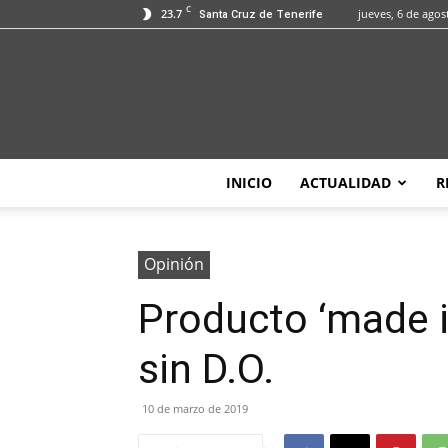
C
23.7
jueves, 6 de agos
Santa Cruz de Tenerife
INICIO
ACTUALIDAD
R
Opinión
Producto ‘made i
sin D.O.
10 de marzo de 2019