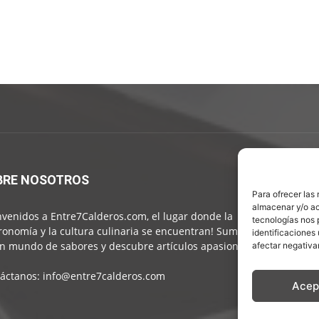
BRE NOSOTROS
S
Para ofrecer las
almacenar y/o ac
nvenidos a Entre7Calderos.com, el lugar donde la
tecnologías nos 
ronomía y la cultura culinaria se encuentran! Sumérgete
identificaciones 
n mundo de sabores y descubre artículos apasionantes.
afectar negativa
áctanos:
info@entre7calderos.com
Acep