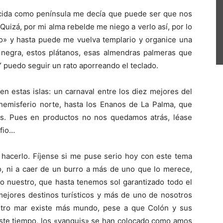
ocida como península me decía que puede ser que nos
Quizá, por mi alma rebelde me niego a verlo así, por lo
o» y hasta puede me vuelva templario y organice una
pa negra, estos plátanos, esas almendras palmeras que
 puedo seguir un rato aporreando el teclado.
 estas islas: un carnaval entre los diez mejores del
 hemisferio norte, hasta los Enanos de La Palma, que
os. Pues en productos no nos quedamos atrás, léase
ofio…
 hacerlo. Fíjense si me puse serio hoy con este tema
o, ni a caer de un burro a más de uno que lo merece,
lo nuestro, que hasta tenemos sol garantizado todo el
 mejores destinos turísticos y más de uno de nosotros
stro mar existe más mundo, pese a que Colón y sus
este tiempo, los «yanquis» se han colocado como amos