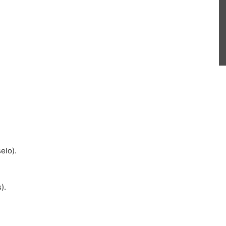
elo).
).