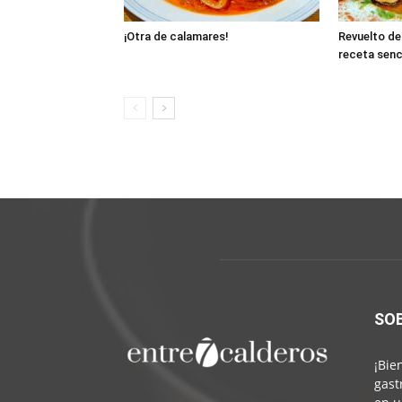
¡Otra de calamares!
Revuelto de
receta senc
SO
¡Bie
gast