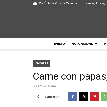
C
27.4
viernes, 7 de ago
Santa Cruz de Tenerife
INICIO
ACTUALIDAD
R
Recetas
Carne con papas,
7 de mayo de 2024
Compartir