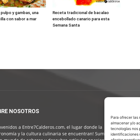
 pulpo y gambas, una
Receta tradicional de bacalao
illa con sabor a mar
encebollado canario para esta
Semana Santa
BRE NOSOTROS
S
Para ofrecer las
almacenar y/o ac
nvenidos a Entre7Calderos.com, el lugar donde la
tecnologías nos 
ronomía y la cultura culinaria se encuentran! Sumérgete
identificaciones 
afectar negativa