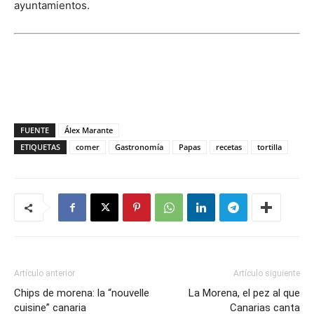
ayuntamientos.
FUENTE
Álex Marante
ETIQUETAS
comer
Gastronomía
Papas
recetas
tortilla
Artículo anterior
Artículo siguiente
Chips de morena: la “nouvelle
La Morena, el pez al que
cuisine” canaria
Canarias canta