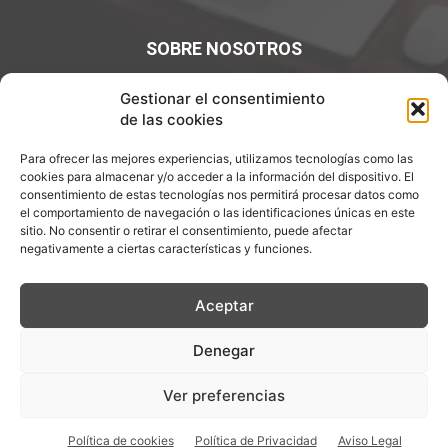
SOBRE NOSOTROS
¡Bienvenidos a Entre7Calderos.com, el lugar donde la
Gestionar el consentimiento
gastronomía y la cultura culinaria se encuentran! Sumérgete
de las cookies
en un mundo de sabores y descubre artículos apasionantes.
Para ofrecer las mejores experiencias, utilizamos tecnologías como las
Contáctanos:
info@entre7calderos.com
cookies para almacenar y/o acceder a la información del dispositivo. El
consentimiento de estas tecnologías nos permitirá procesar datos como
el comportamiento de navegación o las identificaciones únicas en este
sitio. No consentir o retirar el consentimiento, puede afectar
negativamente a ciertas características y funciones.
SÍGUENOS
Aceptar
Denegar
Aviso Legal
Política de Privacidad
Política de cookies
Ver preferencias
Descargo de Responsablilidad
Política de cookies
Política de Privacidad
Aviso Legal
© Copyright 2026 - ENTRE 7 CALDEROS - Todos los derechos reservados.