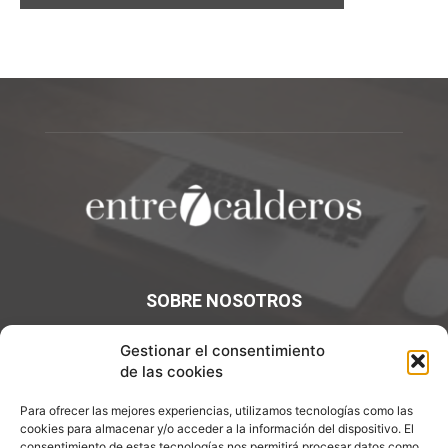
SOBRE NOSOTROS
¡Bienvenidos a Entre7Calderos.com, el lugar donde la
Gestionar el consentimiento
gastronomía y la cultura culinaria se encuentran! Sumérgete
de las cookies
en un mundo de sabores y descubre artículos apasionantes.
Para ofrecer las mejores experiencias, utilizamos tecnologías como las
Contáctanos:
info@entre7calderos.com
cookies para almacenar y/o acceder a la información del dispositivo. El
consentimiento de estas tecnologías nos permitirá procesar datos como