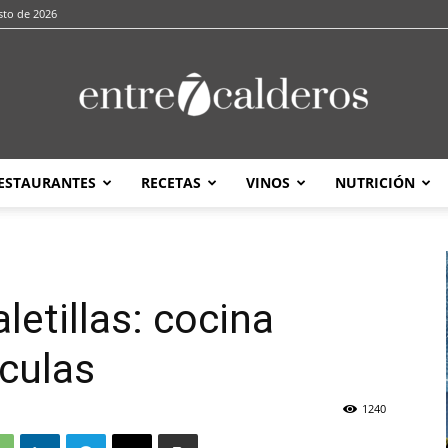
sto de 2026
ESTAURANTES
RECETAS
VINOS
NUTRICIÓN
entre7calderos
letillas: cocina
culas
1240