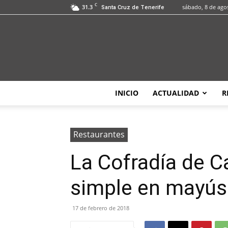
C
31.3
sábado, 8 de ago
Santa Cruz de Tenerife
INICIO
ACTUALIDAD
R
Restaurantes
La Cofradía de Ca
simple en mayús
17 de febrero de 2018