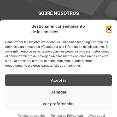
SOBRE NOSOTROS
¡Bienvenidos a Entre7Calderos.com, el lugar donde la
Gestionar el consentimiento
gastronomía y la cultura culinaria se encuentran! Sumérgete
de las cookies
en un mundo de sabores y descubre artículos apasionantes.
Para ofrecer las mejores experiencias, utilizamos tecnologías como las
Contáctanos:
info@entre7calderos.com
cookies para almacenar y/o acceder a la información del dispositivo. El
consentimiento de estas tecnologías nos permitirá procesar datos como
el comportamiento de navegación o las identificaciones únicas en este
sitio. No consentir o retirar el consentimiento, puede afectar
negativamente a ciertas características y funciones.
SÍGUENOS
Aceptar
Denegar
Aviso Legal
Política de Privacidad
Política de cookies
Ver preferencias
Descargo de Responsablilidad
Política de cookies
Política de Privacidad
Aviso Legal
© Copyright 2026 - ENTRE 7 CALDEROS - Todos los derechos reservados.