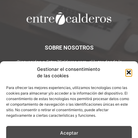
SOBRE NOSOTROS
¡Bienvenidos a Entre7Calderos.com, el lugar donde la
gastronomía y la cultura culinaria se encuentran! Sumérgete en
Gestionar el consentimiento
un mundo de sabores y descubre artículos apasionantes.
de las cookies
Contáctanos:
info@entre7calderos.com
Para ofrecer las mejores experiencias, utilizamos tecnologías como las
cookies para almacenar y/o acceder a la información del dispositivo. El
consentimiento de estas tecnologías nos permitirá procesar datos como
el comportamiento de navegación o las identificaciones únicas en este
sitio. No consentir o retirar el consentimiento, puede afectar
SÍGUENOS
negativamente a ciertas características y funciones.
Aceptar