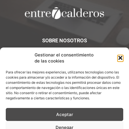
SOBRE NOSOTROS
¡Bienvenidos a Entre7Calderos.com, el lugar donde la
Gestionar el consentimiento
gastronomía y la cultura culinaria se encuentran! Sumérgete
de las cookies
en un mundo de sabores y descubre artículos apasionantes.
Para ofrecer las mejores experiencias, utilizamos tecnologías como las
Contáctanos:
info@entre7calderos.com
cookies para almacenar y/o acceder a la información del dispositivo. El
consentimiento de estas tecnologías nos permitirá procesar datos como
el comportamiento de navegación o las identificaciones únicas en este
sitio. No consentir o retirar el consentimiento, puede afectar
negativamente a ciertas características y funciones.
SÍGUENOS
Aceptar
Denegar