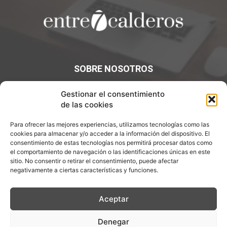
SOBRE NOSOTROS
¡Bienvenidos a Entre7Calderos.com, el lugar donde la
Gestionar el consentimiento
gastronomía y la cultura culinaria se encuentran! Sumérgete
de las cookies
en un mundo de sabores y descubre artículos apasionantes.
Para ofrecer las mejores experiencias, utilizamos tecnologías como las
Contáctanos:
info@entre7calderos.com
cookies para almacenar y/o acceder a la información del dispositivo. El
consentimiento de estas tecnologías nos permitirá procesar datos como
el comportamiento de navegación o las identificaciones únicas en este
sitio. No consentir o retirar el consentimiento, puede afectar
negativamente a ciertas características y funciones.
SÍGUENOS
Aceptar
Denegar