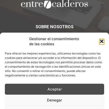
SOBRE NOSOTROS
¡Bienvenidos a Entre7Calderos.com, el lugar donde la
Gestionar el consentimiento
gastronomía y la cultura culinaria se encuentran! Sumérgete
de las cookies
en un mundo de sabores y descubre artículos apasionantes.
Para ofrecer las mejores experiencias, utilizamos tecnologías como las
cookies para almacenar y/o acceder a la información del dispositivo. El
Contáctanos:
info@entre7calderos.com
consentimiento de estas tecnologías nos permitirá procesar datos como
el comportamiento de navegación o las identificaciones únicas en este
sitio. No consentir o retirar el consentimiento, puede afectar
negativamente a ciertas características y funciones.
SÍGUENOS
Aceptar
Denegar